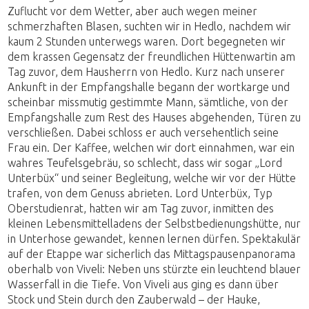
Zuflucht vor dem Wetter, aber auch wegen meiner
schmerzhaften Blasen, suchten wir in Hedlo, nachdem wir
kaum 2 Stunden unterwegs waren. Dort begegneten wir
dem krassen Gegensatz der freundlichen Hüttenwartin am
Tag zuvor, dem Hausherrn von Hedlo. Kurz nach unserer
Ankunft in der Empfangshalle begann der wortkarge und
scheinbar missmutig gestimmte Mann, sämtliche, von der
Empfangshalle zum Rest des Hauses abgehenden, Türen zu
verschließen. Dabei schloss er auch versehentlich seine
Frau ein. Der Kaffee, welchen wir dort einnahmen, war ein
wahres Teufelsgebräu, so schlecht, dass wir sogar „Lord
Unterbüx“ und seiner Begleitung, welche wir vor der Hütte
trafen, von dem Genuss abrieten. Lord Unterbüx, Typ
Oberstudienrat, hatten wir am Tag zuvor, inmitten des
kleinen Lebensmittelladens der Selbstbedienungshütte, nur
in Unterhose gewandet, kennen lernen dürfen. Spektakulär
auf der Etappe war sicherlich das Mittagspausenpanorama
oberhalb von Viveli: Neben uns stürzte ein leuchtend blauer
Wasserfall in die Tiefe. Von Viveli aus ging es dann über
Stock und Stein durch den Zauberwald – der Hauke,