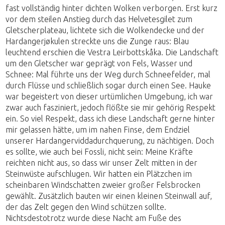
fast vollständig hinter dichten Wolken verborgen. Erst kurz
vor dem steilen Anstieg durch das Helvetesgilet zum
Gletscherplateau, lichtete sich die Wolkendecke und der
Hardangerjøkulen streckte uns die Zunge raus: Blau
leuchtend erschien die Vestra Leirbottskåka. Die Landschaft
um den Gletscher war geprägt von Fels, Wasser und
Schnee: Mal führte uns der Weg durch Schneefelder, mal
durch Flüsse und schließlich sogar durch einen See. Hauke
war begeistert von dieser urtümlichen Umgebung, ich war
zwar auch fasziniert, jedoch flößte sie mir gehörig Respekt
ein. So viel Respekt, dass ich diese Landschaft gerne hinter
mir gelassen hätte, um im nahen Finse, dem Endziel
unserer Hardangerviddadurchquerung, zu nächtigen. Doch
es sollte, wie auch bei Fossli, nicht sein: Meine Kräfte
reichten nicht aus, so dass wir unser Zelt mitten in der
Steinwüste aufschlugen. Wir hatten ein Plätzchen im
scheinbaren Windschatten zweier großer Felsbrocken
gewählt. Zusätzlich bauten wir einen kleinen Steinwall auf,
der das Zelt gegen den Wind schützen sollte.
Nichtsdestotrotz wurde diese Nacht am Fuße des